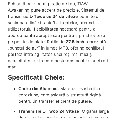
Echipată cu o configurație de top, TIAW
Awakening pune accent pe precizie. Sistemul de
transmisie
L-Twoo cu 24 de viteze
permite o
schimbare lină și rapidă a treptelor, oferind
utilizatorului flexibilitatea necesară pentru a
aborda pante abrupte sau pentru a prinde viteză
pe porțiunile plate. Roțile de
27.5 inch
reprezintă
„punctul de aur” în lumea MTB, oferind echilibrul
perfect între agilitatea unei roți mai mici și
capacitatea de trecere peste obstacole a unei roți
mari.
Specificații Cheie:
Cadru din Aluminiu:
Material rezistent la
coroziune, care asigură o structură rigidă
pentru un transfer eficient de putere.
Transmisie L-Twoo 24 Viteze:
O gamă largă
de rapoarte care fac orice urcare mai ușoară