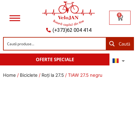
0
(+373)62 004 414
Caută
OFERTE SPECIALE
Home
/
Biciclete
/
Roți la 27.5
/ TIAW 27.5 negru