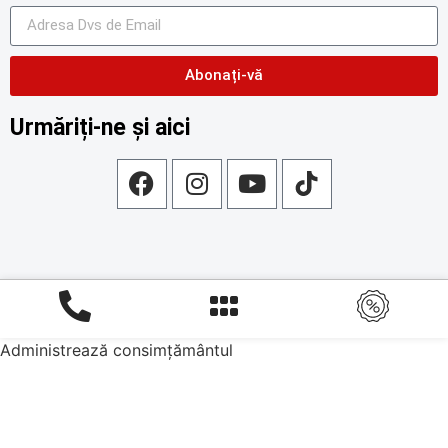
Abonați-vă
Urmăriți-ne și aici
Administrează consimțământul