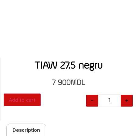
TIAW 27.5 negru
7 900
MDL
-
+
Add to cart
Description