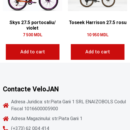
Skys 27.5 portocaliu/
Toseek Harrison 27.5 rosu
violet
7 500
MDL
10 950
MDL
Add to cart
Add to cart
Contacte VeloJAN
Adresa Juridica: str.Piata Garii 1 SRL ENAIZOBOLS Codul
Fiscal 1016600005900
Adresa Magazinului: str.Piata Garii 1
(+373) 62 004 414