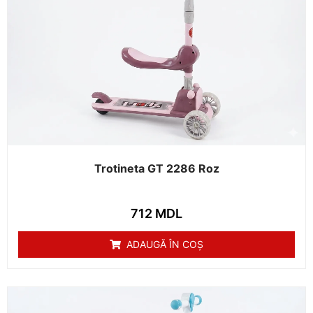
Trotineta GT 2286 Roz
712
MDL
ADAUGĂ ÎN COȘ