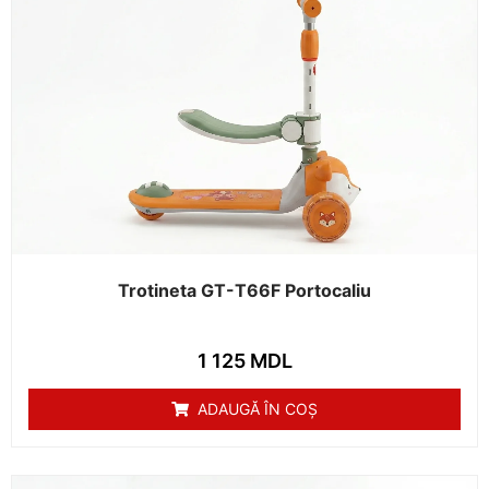
Trotineta GT-T66F Portocaliu
1 125
MDL
ADAUGĂ ÎN COȘ