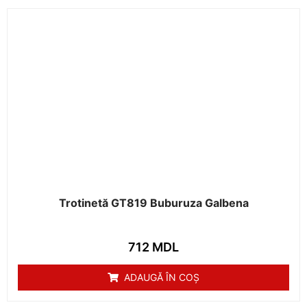
Trotinetă GT819 Buburuza Galbena
712
MDL
ADAUGĂ ÎN COȘ