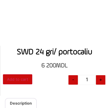
SWD 24 gri/ portocaliu
6 200
MDL
-
+
Add to cart
Description