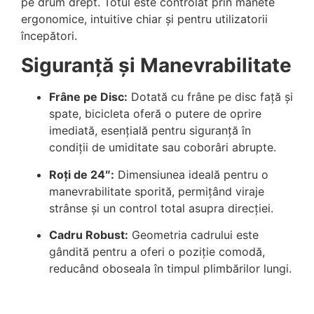
pe drum drept. Totul este controlat prin manete
ergonomice, intuitive chiar și pentru utilizatorii
începători.
Siguranță și Manevrabilitate
Frâne pe Disc:
Dotată cu frâne pe disc față și
spate, bicicleta oferă o putere de oprire
imediată, esențială pentru siguranță în
condiții de umiditate sau coborâri abrupte.
Roți de 24″:
Dimensiunea ideală pentru o
manevrabilitate sporită, permițând viraje
strânse și un control total asupra direcției.
Cadru Robust:
Geometria cadrului este
gândită pentru a oferi o poziție comodă,
reducând oboseala în timpul plimbărilor lungi.