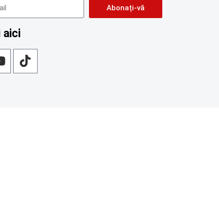
Abonați-vă
 aici