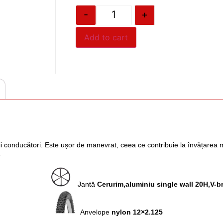
-
+
Add to cart
cii conducători. Este ușor de manevrat, ceea ce contribuie la învățarea m
ă.
0 mm
Jantă
Cerurim,aluminiu single wall 20H,V-b
fixă
Anvelope
nylon 12×2.125