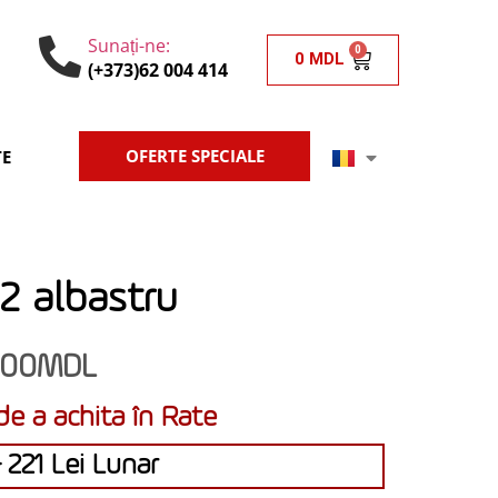
Sunați-ne:
0
0
MDL
(+373)62 004 414
OFERTE SPECIALE
E
12 albastru
700
MDL
de a achita în Rate
 221 Lei Lunar