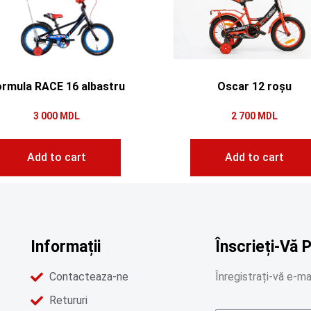
rmula RACE 16 albastru
Oscar 12 roșu
3 000
MDL
2 700
MDL
Add to cart
Add to cart
Informații
Înscrieți-Vă 
Contacteaza-ne
Înregistrați-vă e-mai
Retururi