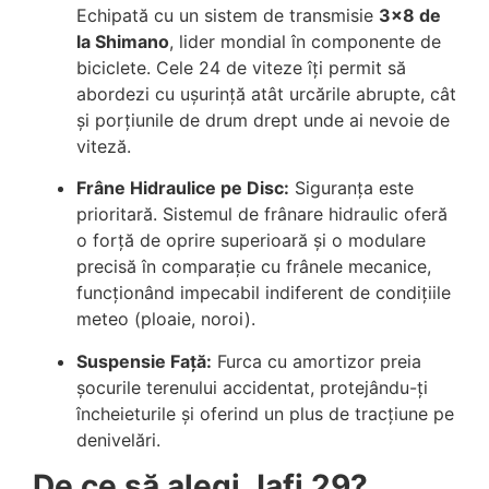
Echipată cu un sistem de transmisie
3×8 de
la Shimano
, lider mondial în componente de
biciclete. Cele 24 de viteze îți permit să
abordezi cu ușurință atât urcările abrupte, cât
și porțiunile de drum drept unde ai nevoie de
viteză.
Frâne Hidraulice pe Disc:
Siguranța este
prioritară. Sistemul de frânare hidraulic oferă
o forță de oprire superioară și o modulare
precisă în comparație cu frânele mecanice,
funcționând impecabil indiferent de condițiile
meteo (ploaie, noroi).
Suspensie Față:
Furca cu amortizor preia
șocurile terenului accidentat, protejându-ți
încheieturile și oferind un plus de tracțiune pe
denivelări.
De ce să alegi Jafi 29?