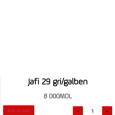
Jafi 29 gri/galben
8 000
MDL
-
+
Add to cart