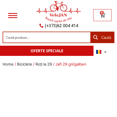
0
(+373)62 004 414
Caută
OFERTE SPECIALE
Home
/
Biciclete
/
Roți la 29
/ Jafi 29 gri/galben