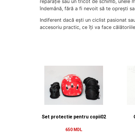
reparație sau un tricot de schimb, unele m
îndemână, fără a fi nevoit să te oprești sau
Indiferent dacă ești un ciclist pasionat sa
accesoriu practic, ce îți va face călători
Set protectie pentru copii02
650
MDL