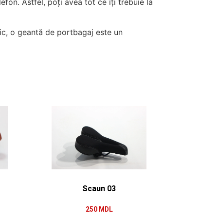
on. Astfel, poți avea tot ce îți trebuie la
lnic, o geantă de portbagaj este un
Scaun 03
250
MDL