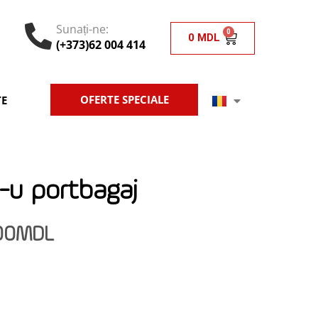
Sunați-ne:
0
0
MDL
(+373)62 004 414
OFERTE SPECIALE
E
-u portbagaj
00
MDL