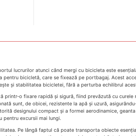
portul lucrurilor atunci când mergi cu bicicleta este esențială
 pentru bicicletă, care se fixează pe portbagaj. Acest acce
e și stabilitatea bicicletei, fără a perturba echilibrul aces
printr-o fixare rapidă și sigură, fiind prevăzută cu curele 
onată sunt, de obicei, rezistente la apă și uzură, asigurând
atorită designului compact și a formei aerodinamice, geanta
u pentru excursii mai lungi.
tilitatea. Pe lângă faptul că poate transporta obiecte esenți