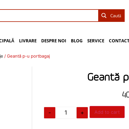
Caută
CIPALĂ
LIVRARE
DESPRE NOI
BLOG
SERVICE
CONTACT
je
/ Geantă p-u portbagaj
Geantă p
4
-
+
Add to cart