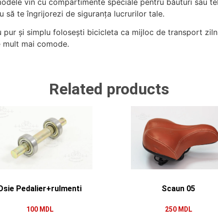
odele vin cu compartimente speciale pentru băuturi sau telef
 să te îngrijorezi de siguranța lucrurilor tale.
u pur și simplu folosești bicicleta ca mijloc de transport zi
ile mult mai comode.
Related products
Osie Pedalier+rulmenti
Scaun 05
100
MDL
250
MDL