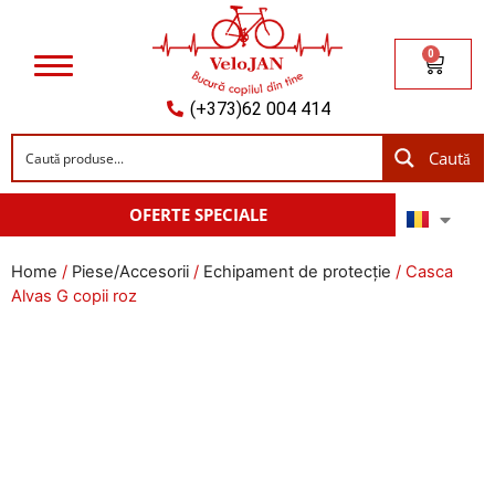
0
(+373)62 004 414
Caută
OFERTE SPECIALE
Home
/
Piese/Accesorii
/
Echipament de protecție
/ Casca
Alvas G copii roz