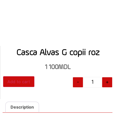
Casca Alvas G copii roz
1 100
MDL
-
+
Add to cart
Description