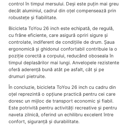
control în timpul mersului. Deși este puțin mai greu
decât aluminiul, cadrul din oțel compensează prin
robustețe și fiabilitate.
Bicicleta ToYou 26 inch este echipată, de regulă,
cu frâne eficiente, care asigură opriri sigure și
controlate, indiferent de condițiile de drum. Șaua
ergonomică și ghidonul confortabil contribuie la o
poziție corectă a corpului, reducând oboseala în
timpul deplasărilor mai lungi. Anvelopele rezistente
oferă aderență bună atât pe asfalt, cât și pe
drumuri pietruite.
În concluzie, bicicleta ToYou 26 inch cu cadru din
oțel reprezintă o opțiune practică pentru cei care
doresc un mijloc de transport economic și fiabil.
Este potrivită pentru activități recreative și pentru
naveta zilnică, oferind un echilibru excelent între
confort, siguranță și durabilitate.