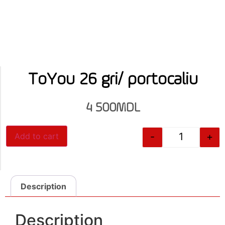
ToYou 26 gri/ portocaliu
4 500
MDL
-
+
Add to cart
Description
Description