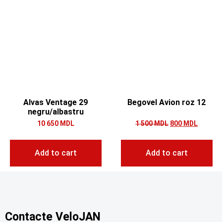
Alvas Ventage 29
Begovel Avion roz 12
negru/albastru
10 650
MDL
1 500
MDL
800
MDL
Add to cart
Add to cart
Contacte VeloJAN