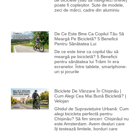
de biciclete (sau să navighezi online)
poate fi copleșitor. Sute de modele,
zeci de mărci, cadre din aluminiu
De Ce Este Bine Ca Copilul Tău Să
Meargă Pe Bicicletă? 5 Beneficii
Pentru Sănătatea Lui
De ce este bine ca copilul tău să
meargă pe bicicletă? 5 Beneficii
pentru sănătatea lui Trăim în era
ecranelor. Între tablete, smartphone-
uri și jocurile
Biciclete De Vânzare În Chișinău |
Cum Alegi Cea Mai Bună Bicicletă? |
Velojan
Ghidul de Supraviețuire Urbană: Cum
alegi bicicleta perfectă pentru
Chișinău? Să fim sinceri: Chișinăul nu
este Amsterdam. Avem dealuri care
îți testează limitele, borduri care