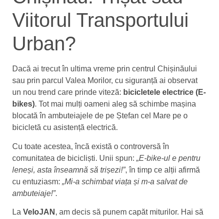
Viitorul Transportului
Urban?
Dacă ai trecut în ultima vreme prin centrul Chișinăului
sau prin parcul Valea Morilor, cu siguranță ai observat
un nou trend care prinde viteză:
bicicletele electrice (E-
bikes)
. Tot mai mulți oameni aleg să schimbe mașina
blocată în ambuteiajele de pe Ștefan cel Mare pe o
bicicletă cu asistență electrică.
Cu toate acestea, încă există o controversă în
comunitatea de bicicliști. Unii spun:
„E-bike-ul e pentru
leneși, asta înseamnă să trișezi!”
, în timp ce alții afirmă
cu entuziasm:
„Mi-a schimbat viața și m-a salvat de
ambuteiaje!”
.
La
VeloJAN
, am decis să punem capăt miturilor. Hai să