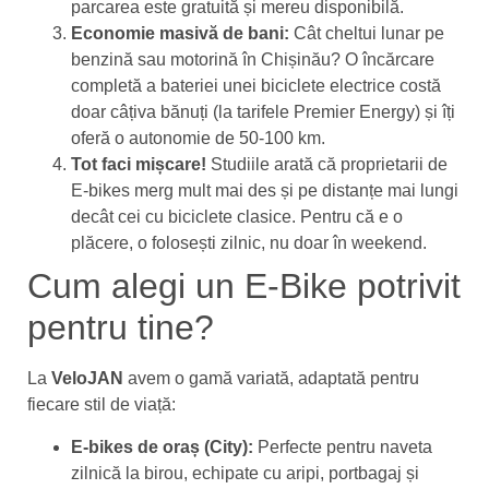
parcarea este gratuită și mereu disponibilă.
Economie masivă de bani:
Cât cheltui lunar pe
benzină sau motorină în Chișinău? O încărcare
completă a bateriei unei biciclete electrice costă
doar câțiva bănuți (la tarifele Premier Energy) și îți
oferă o autonomie de 50-100 km.
Tot faci mișcare!
Studiile arată că proprietarii de
E-bikes merg mult mai des și pe distanțe mai lungi
decât cei cu biciclete clasice. Pentru că e o
plăcere, o folosești zilnic, nu doar în weekend.
Cum alegi un E-Bike potrivit
pentru tine?
La
VeloJAN
avem o gamă variată, adaptată pentru
fiecare stil de viață:
E-bikes de oraș (City):
Perfecte pentru naveta
zilnică la birou, echipate cu aripi, portbagaj și