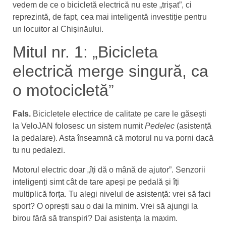
vedem de ce o bicicletă electrică nu este „trișat”, ci
reprezintă, de fapt, cea mai inteligentă investiție pentru
un locuitor al Chișinăului.
Mitul nr. 1: „Bicicleta
electrică merge singură, ca
o motocicletă”
Fals.
Bicicletele electrice de calitate pe care le găsești
la VeloJAN folosesc un sistem numit
Pedelec
(asistență
la pedalare). Asta înseamnă că motorul nu va porni dacă
tu nu pedalezi.
Motorul electric doar „îți dă o mână de ajutor”. Senzorii
inteligenți simt cât de tare apeși pe pedală și îți
multiplică forța. Tu alegi nivelul de asistență: vrei să faci
sport? O oprești sau o dai la minim. Vrei să ajungi la
birou fără să transpiri? Dai asistența la maxim.