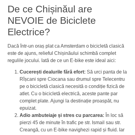
De ce Chișinăul are
NEVOIE de Biciclete
Electrice?
Dacă într-un oraș plat ca Amsterdam o bicicletă clasică
este de ajuns, relieful Chișinăului schimbă complet
regulile jocului. Iată de ce un E-bike este ideal aici:
Cucerești dealurile fără efort:
Să urci panta de la
Rîșcani spre Ciocana sau drumul spre Telecentru
pe o bicicletă clasică necesită o condiție fizică de
atlet. Cu o bicicletă electrică, aceste pante par
complet plate. Ajungi la destinație proaspăt, nu
epuizat.
Adio ambuteiaje și stres cu parcarea:
În loc să
pierzi 45 de minute în trafic pe str. Ismail sau str.
Creangă, cu un E-bike navighezi rapid și fluid. Iar