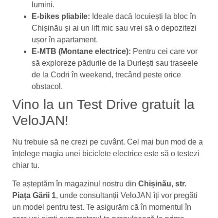
lumini.
E-bikes pliabile:
Ideale dacă locuiești la bloc în
Chișinău și ai un lift mic sau vrei să o depozitezi
ușor în apartament.
E-MTB (Montane electrice):
Pentru cei care vor
să exploreze pădurile de la Durlești sau traseele
de la Codri în weekend, trecând peste orice
obstacol.
Vino la un Test Drive gratuit la
VeloJAN!
Nu trebuie să ne crezi pe cuvânt. Cel mai bun mod de a
înțelege magia unei biciclete electrice este să o testezi
chiar tu.
Te așteptăm în magazinul nostru din
Chișinău, str.
Piața Gării 1
, unde consultanții VeloJAN îți vor pregăti
un model pentru test. Te asigurăm că în momentul în