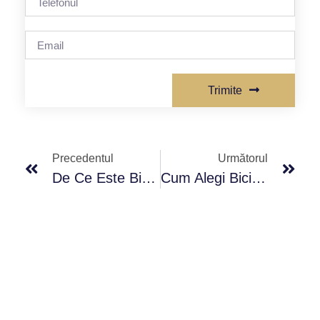
Trimite
Precedentul
Următorul
De Ce Este Bine Ca Copilul Tău Să Meargă Pe Bicicletă? 5 Beneficii Pentru Sănătatea Lui
Cum Alegi Bicicleta Perfectă În Moldova: Ghidul Complet Pentru 2026