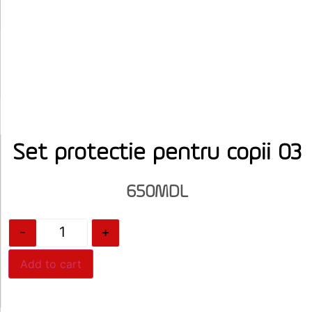
Set protectie pentru copii 03
650
MDL
-
+
Add to cart