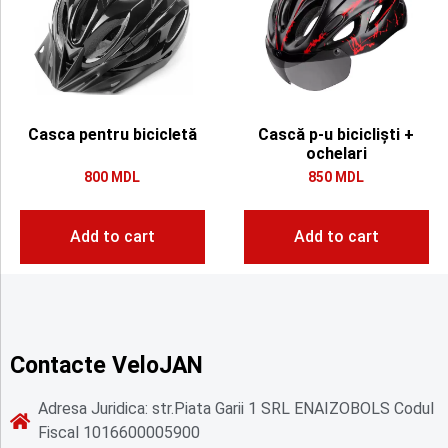
Casca pentru bicicletă
Cască p-u bicicliști +
ochelari
800
MDL
850
MDL
Add to cart
Add to cart
Contacte VeloJAN
Adresa Juridica: str.Piata Garii 1 SRL ENAIZOBOLS Codul
Fiscal 1016600005900