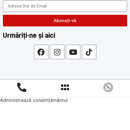
Abonați-vă
Urmăriți-ne și aici
Administrează consimțământul