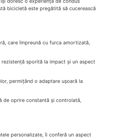
e își doresc o experiență de condus
tă bicicletă este pregătită să cucerească
ră, care împreună cu furca amortizată,
 o rezistență sporită la impact și un aspect
elor, permițând o adaptare ușoară la
ă de oprire constantă și controlată,
ntele personalizate, îi conferă un aspect