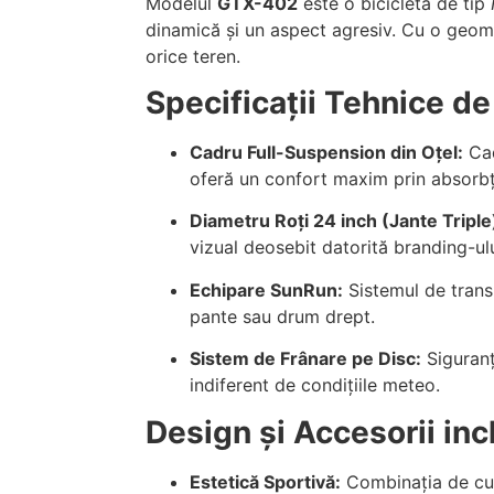
Modelul
GTX-402
este o bicicletă de tip
dinamică și un aspect agresiv. Cu o geome
orice teren.
Specificații Tehnice de
Cadru Full-Suspension din Oțel:
Cad
oferă un confort maxim prin absorbți
Diametru Roți 24 inch (Jante Triple
vizual deosebit datorită branding-ulu
Echipare SunRun:
Sistemul de tran
pante sau drum drept.
Sistem de Frânare pe Disc:
Siguranț
indiferent de condițiile meteo.
Design și Accesorii inc
Estetică Sportivă:
Combinația de culo