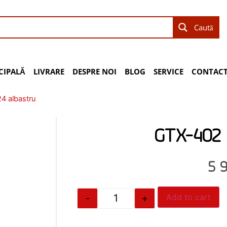
Caută
CIPALĂ
LIVRARE
DESPRE NOI
BLOG
SERVICE
CONTACT
4 albastru
GTX-402 
5 
-
+
Add to cart