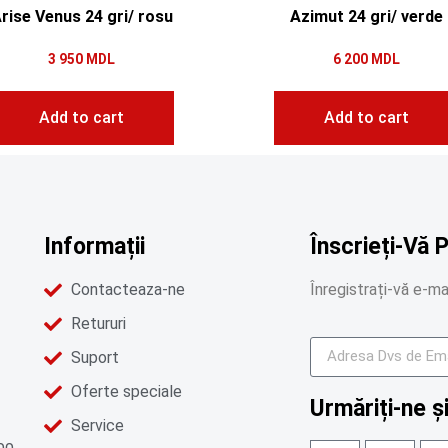
rise Venus 24 gri/ rosu
Azimut 24 gri/ verde
3 950
MDL
6 200
MDL
Add to cart
Add to cart
Informații
Înscrieți-Vă 
Contacteaza-ne
Înregistrați-vă e-mai
Retururi
Suport
Oferte speciale
Urmăriți-ne și
Service