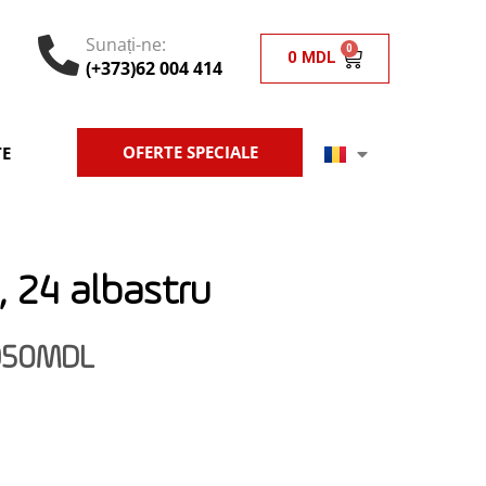
Sunați-ne:
0
0
MDL
(+373)62 004 414
OFERTE SPECIALE
E
, 24 albastru
950
MDL