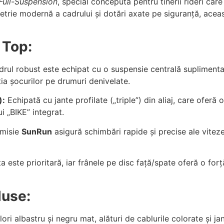
Full-Suspension
, special concepută pentru tinerii rideri car
trie modernă a cadrului și dotări axate pe siguranță, aceas
 Top:
rul robust este echipat cu o suspensie centrală suplimenta
a șocurilor pe drumuri denivelate.
):
Echipată cu jante profilate („triple”) din aliaj, care oferă
i „BIKE” integrat.
smisie
SunRun
asigură schimbări rapide și precise ale vitez
a este prioritară, iar frânele pe disc față/spate oferă o forț
luse:
ri albastru și negru mat, alături de cablurile colorate și ja