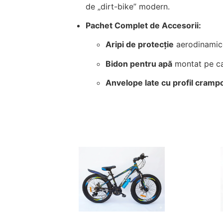
de „dirt-bike” modern.
Pachet Complet de Accesorii:
Aripi de protecție
aerodinamice
Bidon pentru apă
montat pe cad
Anvelope late cu profil cramp