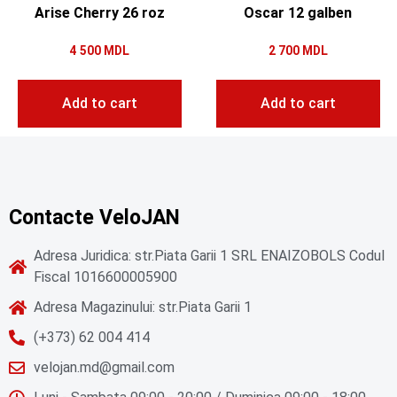
Arise Cherry 26 roz
Oscar 12 galben
4 500
MDL
2 700
MDL
Add to cart
Add to cart
Contacte VeloJAN
Adresa Juridica: str.Piata Garii 1 SRL ENAIZOBOLS Codul
Fiscal 1016600005900
Adresa Magazinului: str.Piata Garii 1
(+373) 62 004 414
velojan.md@gmail.com