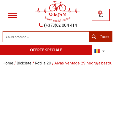
0
(+373)62 004 414
Caută
OFERTE SPECIALE
Home
/
Biciclete
/
Roți la 29
/ Alvas Ventage 29 negru/albastru