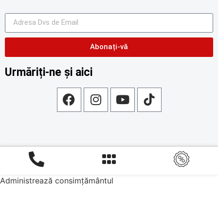
Abonați-vă
Urmăriți-ne și aici
Administrează consimțământul