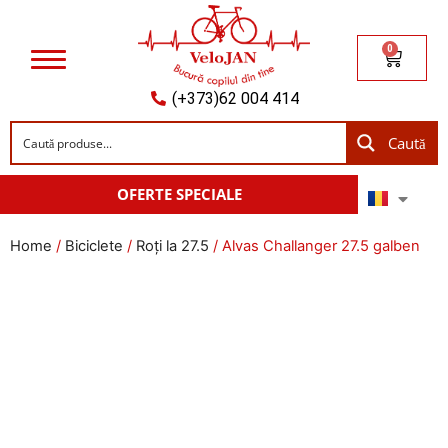
0
(+373)62 004 414
Caută
OFERTE SPECIALE
Home
/
Biciclete
/
Roți la 27.5
/ Alvas Challanger 27.5 galben