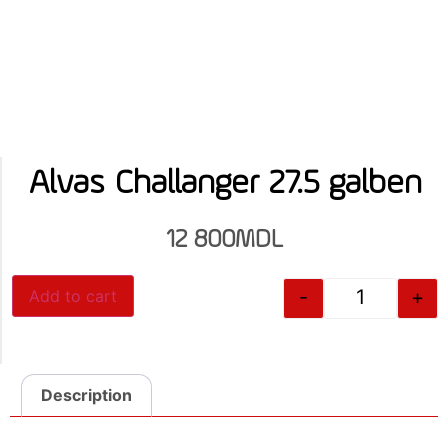
Alvas Challanger 27.5 galben
12 800
MDL
-
+
Add to cart
Description