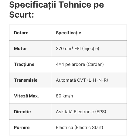
Specificații Tehnice pe
Scurt:
Dotare
Specificație
Motor
370 cm³ EFI (Injecție)
Tracțiune
4×4 pe arbore (Cardan)
Transmisie
Automată CVT (L-H-N-R)
Viteză Max.
80 km/h
Direcție
Asistată Electronic (EPS)
Pornire
Electrică (Electric Start)