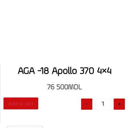
AGA -18 Apollo 370 4×4
76 500
MDL
-
+
Add to cart