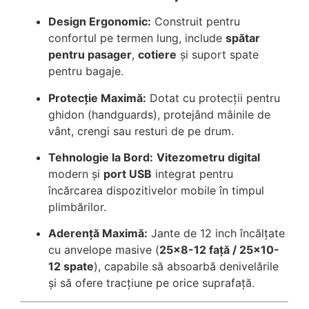
Design Ergonomic:
Construit pentru
confortul pe termen lung, include
spătar
pentru pasager
,
cotiere
și suport spate
pentru bagaje.
Protecție Maximă:
Dotat cu protecții pentru
ghidon (handguards), protejând mâinile de
vânt, crengi sau resturi de pe drum.
Tehnologie la Bord:
Vitezometru digital
modern și
port USB
integrat pentru
încărcarea dispozitivelor mobile în timpul
plimbărilor.
Aderență Maximă:
Jante de 12 inch încălțate
cu anvelope masive (
25×8-12 față / 25×10-
12 spate
), capabile să absoarbă denivelările
și să ofere tracțiune pe orice suprafață.