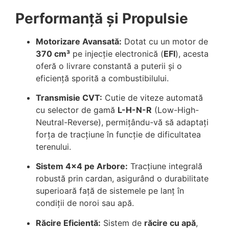
Performanță și Propulsie
Motorizare Avansată:
Dotat cu un motor de
370 cm³
pe injecție electronică (
EFI
), acesta
oferă o livrare constantă a puterii și o
eficiență sporită a combustibilului.
Transmisie CVT:
Cutie de viteze automată
cu selector de gamă
L-H-N-R
(Low-High-
Neutral-Reverse), permițându-vă să adaptați
forța de tracțiune în funcție de dificultatea
terenului.
Sistem 4×4 pe Arbore:
Tracțiune integrală
robustă prin cardan, asigurând o durabilitate
superioară față de sistemele pe lanț în
condiții de noroi sau apă.
Răcire Eficientă:
Sistem de
răcire cu apă
,