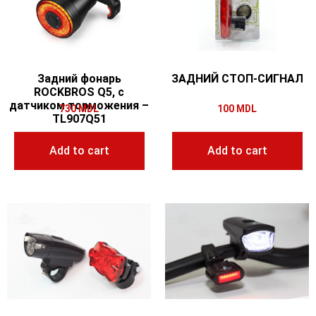
Задний фонарь
ЗАДНИЙ СТОП-СИГНАЛ
ROCKBROS Q5, с
датчиком торможения –
730
MDL
100
MDL
TL907Q51
Add to cart
Add to cart