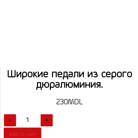
Широкие педали из серого
дюралюминия.
230
MDL
-
+
Add to cart