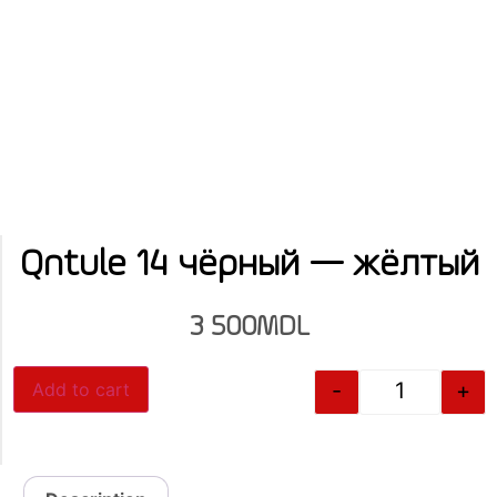
Qntule 14 чёрный — жёлтый
3 500
MDL
-
+
Add to cart