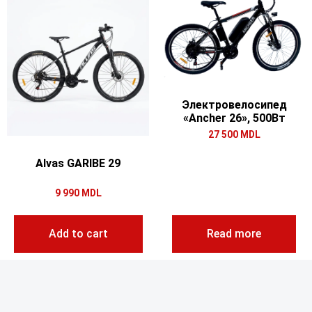
Электровелосипед
«Ancher 26», 500Вт
27 500
MDL
Alvas GARIBE 29
9 990
MDL
Add to cart
Read more