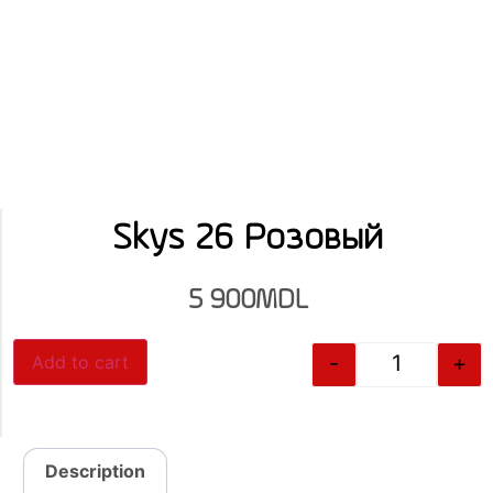
Skys 26 Розовый
5 900
MDL
-
+
Add to cart
Description