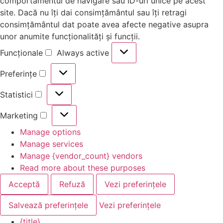
comportamentul de navigare sau ID-uri unice pe acest
site. Dacă nu îți dai consimțământul sau îți retragi
consimțământul dat poate avea afecte negative asupra
unor anumite funcționalități și funcții.
Funcționale
Always active
Preferințe
Statistici
Marketing
Manage options
Manage services
Manage {vendor_count} vendors
Read more about these purposes
Acceptă
Refuză
Vezi preferințele
Salvează preferințele
Vezi preferințele
{title}