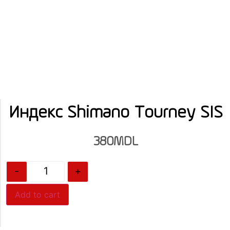
Индекс Shimano Tourney SIS
380
MDL
-
+
Add to cart