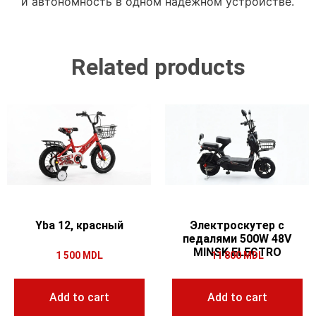
и автономность в одном надёжном устройстве.
Related products
Yba 12, красный
Электроскутер с
педалями 500W 48V
MINSK ELECTRO
1 500
MDL
11 800
MDL
Add to cart
Add to cart